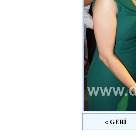
< GERİ