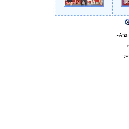
-Ana 
K
yaz