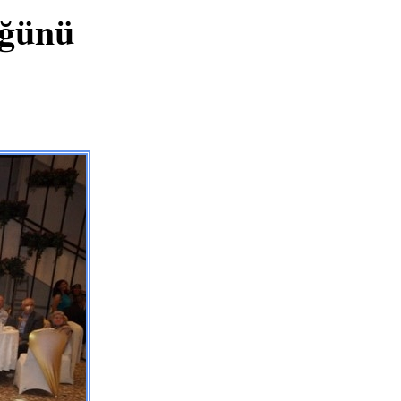
üğünü