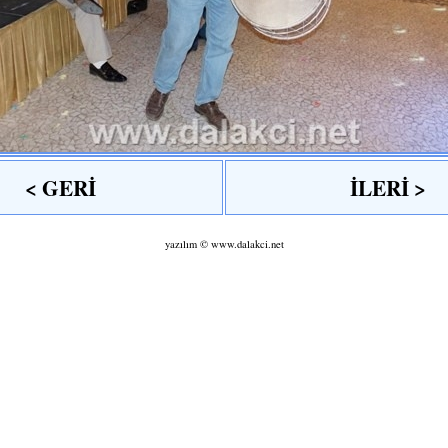
< GERİ
İLERİ >
yazılım ©
www.dalakci.net