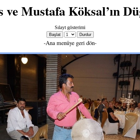
s ve Mustafa Köksal’ın D
Sılayt gösterimi
-Ana menüye geri dön-